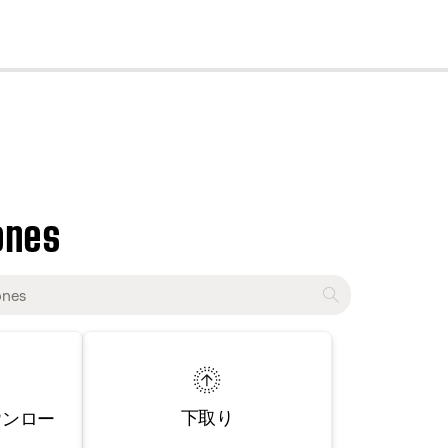
cl
ones
下取り
ウンロー