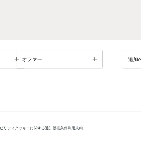
Toggle
Toggle
オファー
追加
ビリティ
クッキーに関する通知
販売条件
利用規約