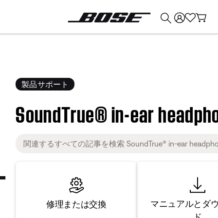
💰
Bose 製品を下取りに出すと最大 ¥30,000 のクレジットを獲得できます。
製品サポート
SoundTrue® in-ear headph
マニュアルとダ
修理または交換
ド