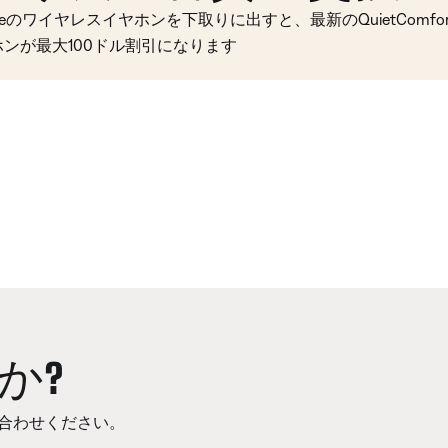
seのワイヤレスイヤホンを下取りに出すと、最新のQuietComfort 
ホンが最大100ドル割引になります
か?
合わせください。