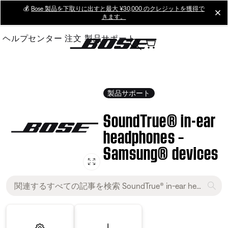
Skip
💰
Bose 製品を下取りに出すと最大 ¥30,000 のクレジットを獲得で
cl
きます。
to
Main
ヘルプセンター
注文
製品サポート
製品サポート
SoundTrue® in-ear
headphones –
Samsung® devices