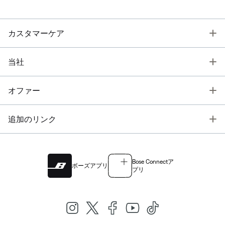
T
カスタマーケア
T
当社
T
オファー
T
追加のリンク
Bose Connectア
ボーズアプリ
プリ