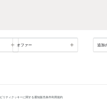
Toggle
Toggle
オファー
追加
ビリティ
クッキーに関する通知
販売条件
利用規約