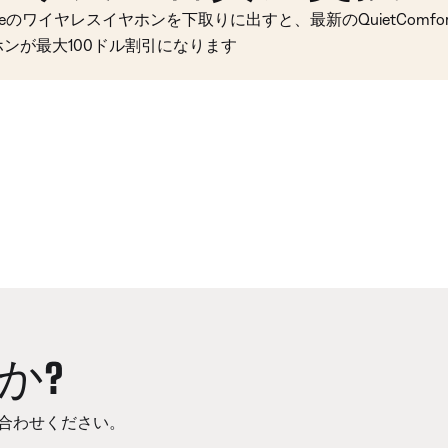
seのワイヤレスイヤホンを下取りに出すと、最新のQuietComfort 
ホンが最大100ドル割引になります
か?
合わせください。