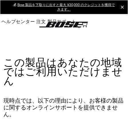
Skip
💰
Bose 製品を下取りに出すと最大 ¥30,000 のクレジットを獲得で
cl
きます。
to
Main
ヘルプセンター
注文
製品サポート
この製品はあなたの地域
ではご利用いただけませ
ん
現時点では、以下の理由により、お客様の製品
に関するオンラインサポートを提供できませ
ん。