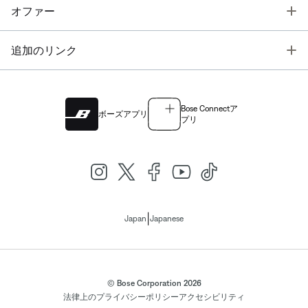
T
オファー
T
追加のリンク
Bose Connectア
ボーズアプリ
プリ
|
Japan
Japanese
© Bose Corporation 2026
法律上の
プライバシーポリシー
アクセシビリティ