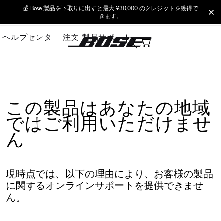
Skip
💰
Bose 製品を下取りに出すと最大 ¥30,000 のクレジットを獲得で
cl
きます。
to
Main
ヘルプセンター
注文
製品サポート
この製品はあなたの地域
ではご利用いただけませ
ん
現時点では、以下の理由により、お客様の製品
に関するオンラインサポートを提供できませ
ん。