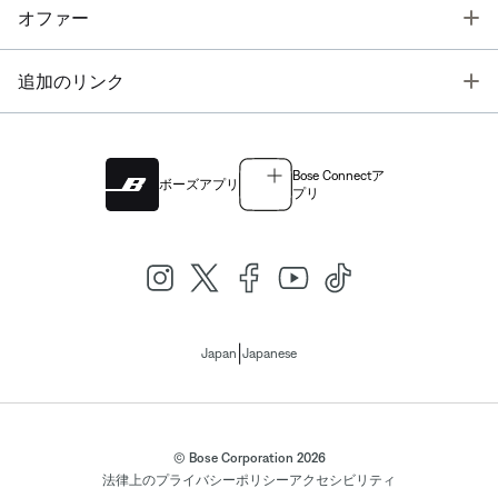
T
オファー
T
追加のリンク
Bose Connectア
ボーズアプリ
プリ
|
Japan
Japanese
© Bose Corporation 2026
法律上の
プライバシーポリシー
アクセシビリティ