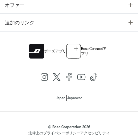
T
オファー
T
追加のリンク
Bose Connectア
ボーズアプリ
プリ
|
Japan
Japanese
© Bose Corporation 2026
法律上の
プライバシーポリシー
アクセシビリティ