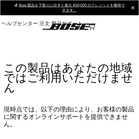
Skip
💰
Bose 製品を下取りに出すと最大 ¥30,000 のクレジットを獲得で
cl
きます。
to
Main
ヘルプセンター
注文
製品サポート
この製品はあなたの地域
ではご利用いただけませ
ん
現時点では、以下の理由により、お客様の製品
に関するオンラインサポートを提供できませ
ん。