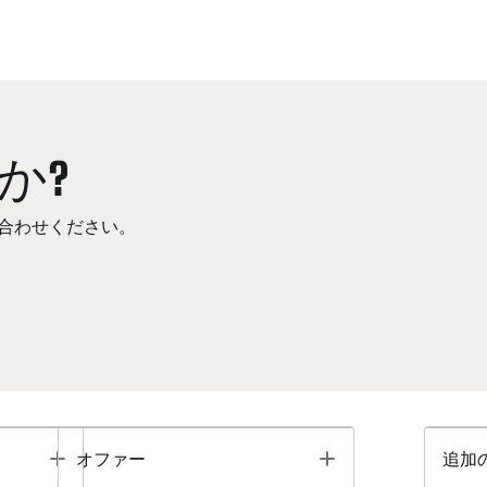
か?
合わせください。
Toggle
Toggle
オファー
追加