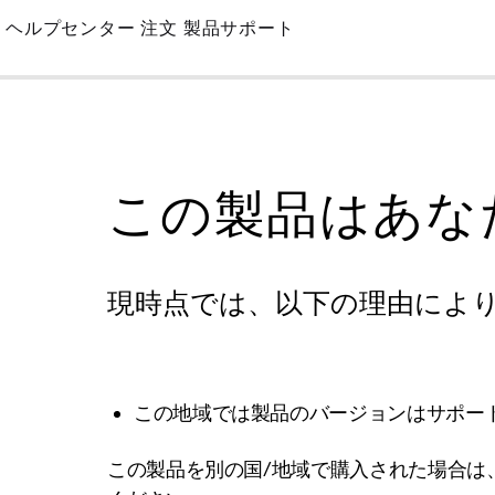
Skip
ヘルプセンター
注文
製品サポート
to
Main
この製品はあな
現時点では、以下の理由によ
この地域では製品のバージョンはサポー
この製品を別の国/地域で購入された場合は