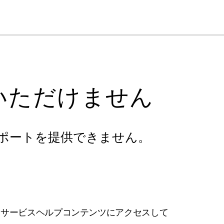
cl
いただけません
ポートを提供できません。
フサービスヘルプコンテンツにアクセスして