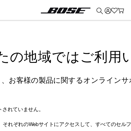
💰
Bose 製品を下取りに出すと最大 ¥30,000 のクレジットを獲得できます。
たの地域ではご利用
り、お客様の製品に関するオンラインサ
トされていません。
、それぞれのWebサイトにアクセスして、すべてのセル