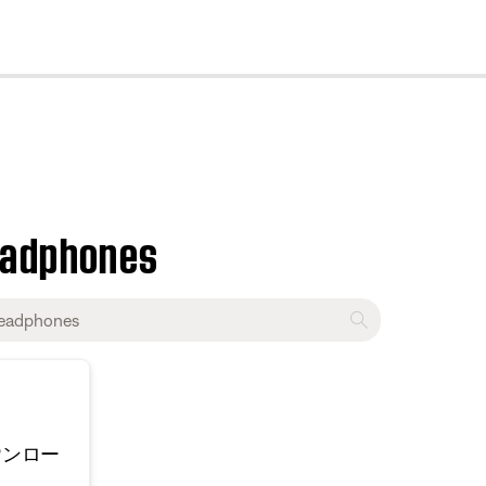
cl
eadphones
ウンロー