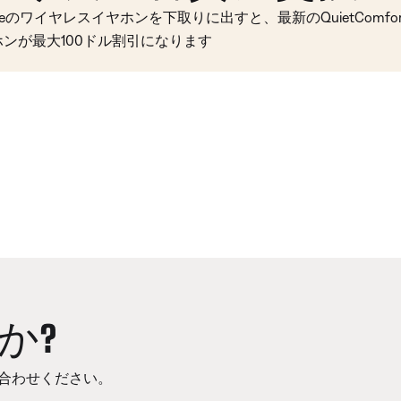
seのワイヤレスイヤホンを下取りに出すと、最新のQuietComfort 
ホンが最大100ドル割引になります
か?
合わせください。