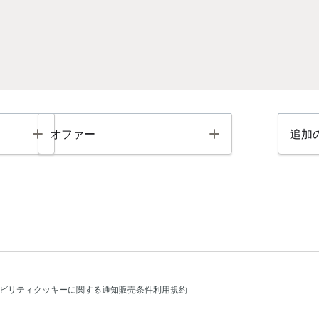
Toggle
Toggle
オファー
追加
ビリティ
クッキーに関する通知
販売条件
利用規約