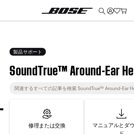
💰
Bose 製品を下取りに出すと最大 ¥30,000 のクレジットを獲得できます。
製品サポート
SoundTrue™ Around-Ear H
マニュアルとダ
修理または交換
ド