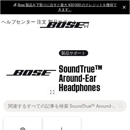
Skip
💰
Bose 製品を下取りに出すと最大 ¥30,000 のクレジットを獲得で
cl
きます。
to
Main
ヘルプセンター
注文
製品サポート
製品サポート
SoundTrue™
Around-Ear
Headphones