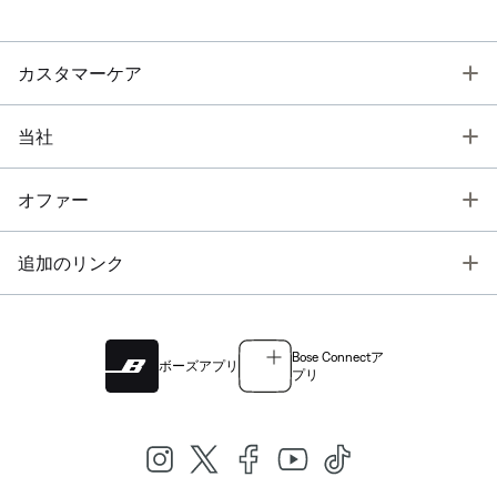
T
カスタマーケア
T
当社
T
オファー
T
追加のリンク
Bose Connectア
ボーズアプリ
プリ