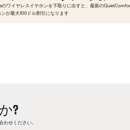
seのワイヤレスイヤホンを下取りに出すと、最新のQuietComfort 
ホンが最大100ドル割引になります
か?
合わせください。