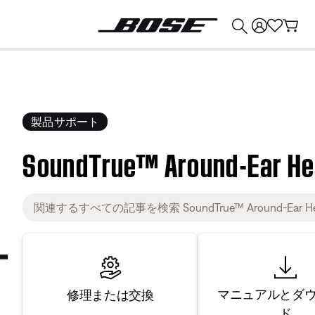
💰
Bose 製品を下取りに出すと最大 ¥30,000 のクレジットを獲得できます。
製品サポート
SoundTrue™ Around-Ear H
マニュアルとダ
修理または交換
ド