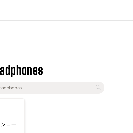
cl
eadphones
ウンロー