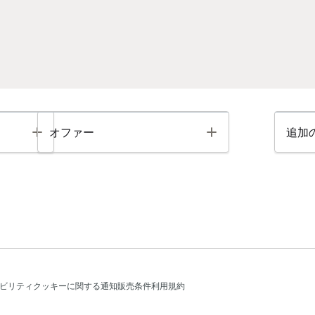
Toggle
Toggle
オファー
追加
ビリティ
クッキーに関する通知
販売条件
利用規約