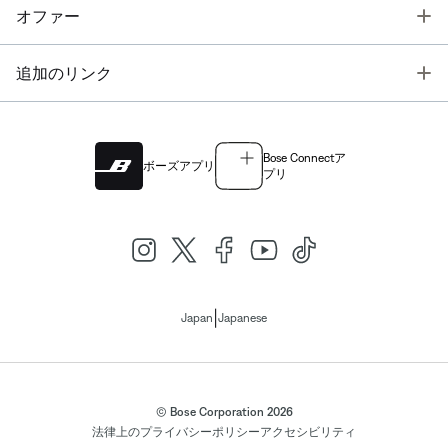
T
オファー
T
追加のリンク
Bose Connectア
ボーズアプリ
プリ
|
Japan
Japanese
© Bose Corporation 2026
法律上の
プライバシーポリシー
アクセシビリティ