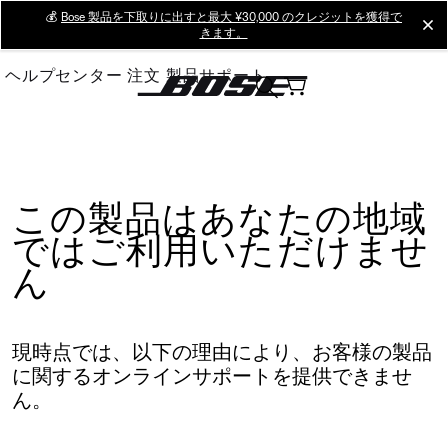
Skip
💰
Bose 製品を下取りに出すと最大 ¥30,000 のクレジットを獲得で
cl
きます。
to
Main
ヘルプセンター
注文
製品サポート
この製品はあなたの地域
ではご利用いただけませ
ん
現時点では、以下の理由により、お客様の製品
に関するオンラインサポートを提供できませ
ん。