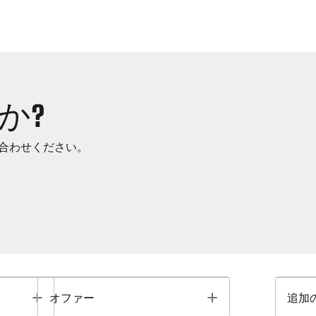
か?
合わせください。
Toggle
Toggle
オファー
追加