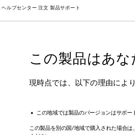
Skip
ヘルプセンター
注文
製品サポート
to
Main
この製品はあな
現時点では、以下の理由によ
この地域では製品のバージョンはサポー
この製品を別の国/地域で購入された場合は