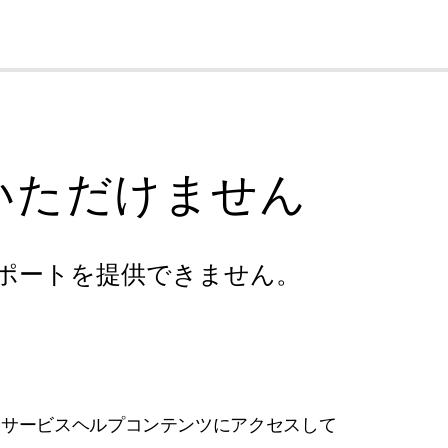
cl
いただけません
ポートを提供できません。
フサービスヘルプコンテンツにアクセスして