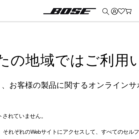
💰
Bose 製品を下取りに出すと最大 ¥30,000 のクレジットを獲得できます。
たの地域ではご利用
り、お客様の製品に関するオンラインサ
トされていません。
、それぞれのWebサイトにアクセスして、すべてのセル