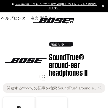
Skip
💰
Bose 製品を下取りに出すと最大 ¥30,000 のクレジットを獲得で
cl
きます。
to
Main
ヘルプセンター
注文
製品サポート
製品サポート
SoundTrue®
around-ear
headphones II