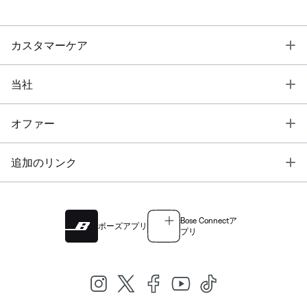
T
カスタマーケア
T
当社
T
オファー
T
追加のリンク
Bose Connectア
ボーズアプリ
プリ