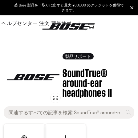
Skip
💰
Bose 製品を下取りに出すと最大 ¥30,000 のクレジットを獲得で
cl
きます。
to
Main
ヘルプセンター
注文
製品サポート
製品サポート
SoundTrue®
around-ear
headphones II