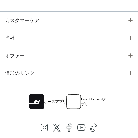
T
カスタマーケア
T
当社
T
オファー
T
追加のリンク
Bose Connectア
ボーズアプリ
プリ