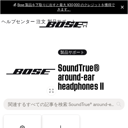
Skip
💰
Bose 製品を下取りに出すと最大 ¥30,000 のクレジットを獲得で
cl
きます。
to
Main
ヘルプセンター
注文
製品サポート
製品サポート
SoundTrue®
around-ear
headphones II