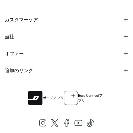
T
カスタマーケア
T
当社
T
オファー
T
追加のリンク
Bose Connectア
ボーズアプリ
プリ