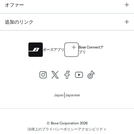
T
オファー
T
追加のリンク
Bose Connectア
ボーズアプリ
プリ
|
Japan
Japanese
© Bose Corporation 2026
法律上の
プライバシーポリシー
アクセシビリティ