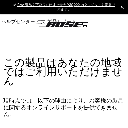
Skip
💰
Bose 製品を下取りに出すと最大 ¥30,000 のクレジットを獲得で
cl
きます。
to
Main
ヘルプセンター
注文
製品サポート
この製品はあなたの地域
ではご利用いただけませ
ん
現時点では、以下の理由により、お客様の製品
に関するオンラインサポートを提供できませ
ん。