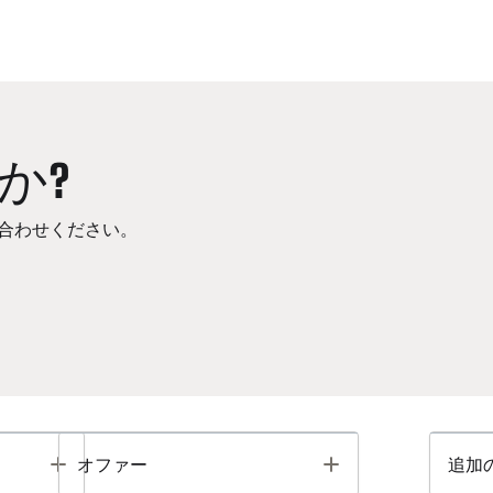
か?
合わせください。
Toggle
Toggle
オファー
追加