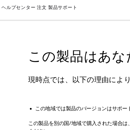
Skip
ヘルプセンター
注文
製品サポート
to
Main
この製品はあな
現時点では、以下の理由によ
この地域では製品のバージョンはサポー
この製品を別の国/地域で購入された場合は