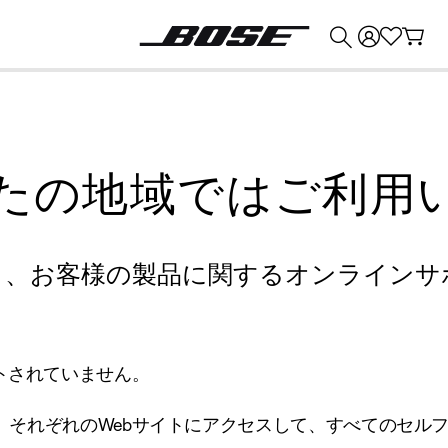
💰
Bose 製品を下取りに出すと最大 ¥30,000 のクレジットを獲得できます。
たの地域ではご利用
り、お客様の製品に関するオンラインサ
トされていません。
、それぞれのWebサイトにアクセスして、すべてのセル