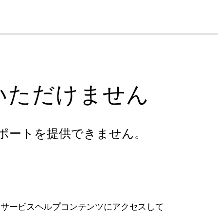
cl
いただけません
ポートを提供できません。
フサービスヘルプコンテンツにアクセスして