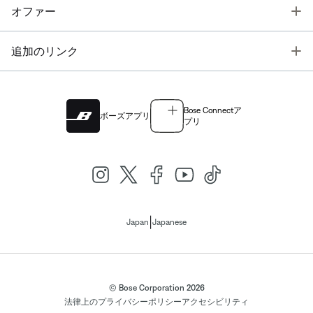
T
オファー
T
追加のリンク
Bose Connectア
ボーズアプリ
プリ
|
Japan
Japanese
© Bose Corporation 2026
法律上の
プライバシーポリシー
アクセシビリティ