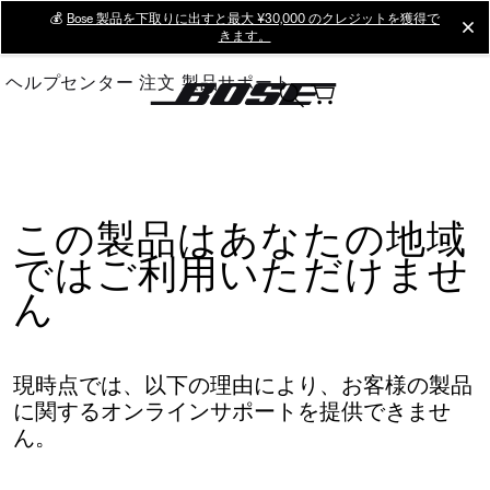
Skip
💰
Bose 製品を下取りに出すと最大 ¥30,000 のクレジットを獲得で
cl
きます。
to
Main
ヘルプセンター
注文
製品サポート
この製品はあなたの地域
ではご利用いただけませ
ん
現時点では、以下の理由により、お客様の製品
に関するオンラインサポートを提供できませ
ん。