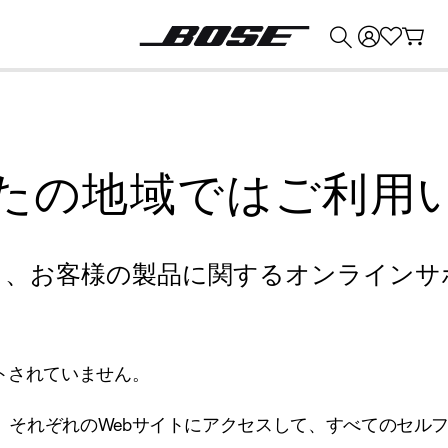
💰
Bose 製品を下取りに出すと最大 ¥30,000 のクレジットを獲得できます。
たの地域ではご利用
り、お客様の製品に関するオンラインサ
トされていません。
、それぞれのWebサイトにアクセスして、すべてのセル