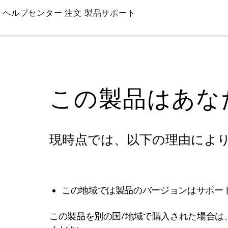
Skip
ヘルプセンター
注文
製品サポート
to
Main
この製品はあな
現時点では、以下の理由によ
この地域では製品のバージョンはサポー
この製品を別の国/地域で購入された場合は