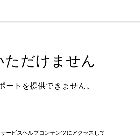
cl
いただけません
ポートを提供できません。
フサービスヘルプコンテンツにアクセスして