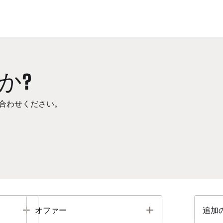
か?
合わせください。
Toggle
Toggle
オファー
追加