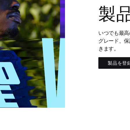
製
いつでも最高
グレード、保
きます。
製品を登