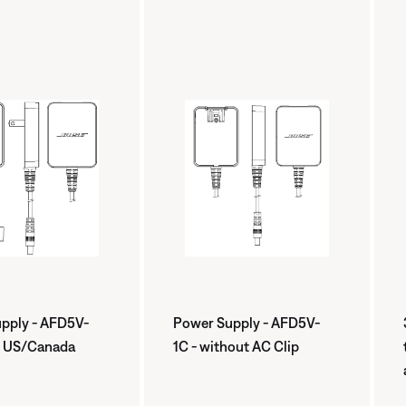
pply - AFD5V-
Power Supply - AFD5V-
g: US/Canada
1C - without AC Clip