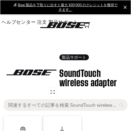
Skip
💰
Bose 製品を下取りに出すと最大 ¥30,000 のクレジットを獲得で
cl
きます。
to
Main
ヘルプセンター
注文
製品サポート
製品サポート
SoundTouch
wireless adapter