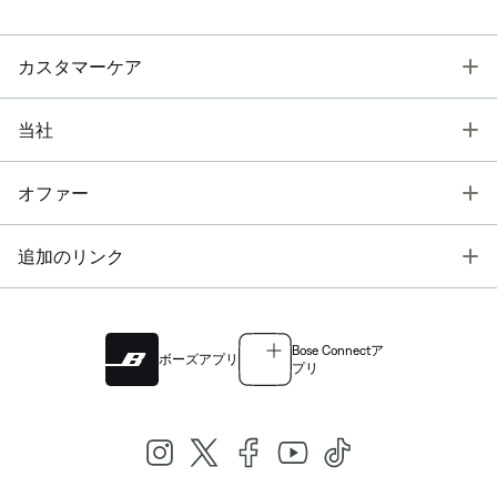
T
カスタマーケア
T
当社
T
オファー
T
追加のリンク
Bose Connectア
ボーズアプリ
プリ