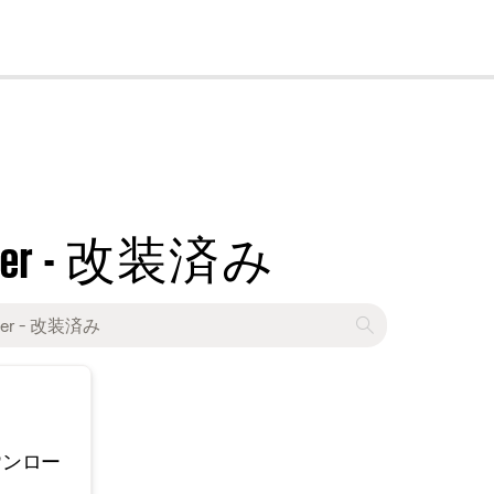
cl
dapter - 改装済み
ウンロー