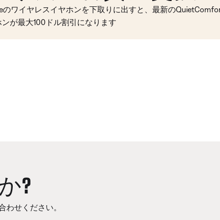
seのワイヤレスイヤホンを下取りに出すと、最新のQuietComfort 
ホンが最大100ドル割引になります
か?
合わせください。