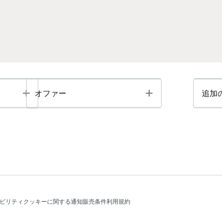
Toggle
Toggle
オファー
追加
ビリティ
クッキーに関する通知
販売条件
利用規約