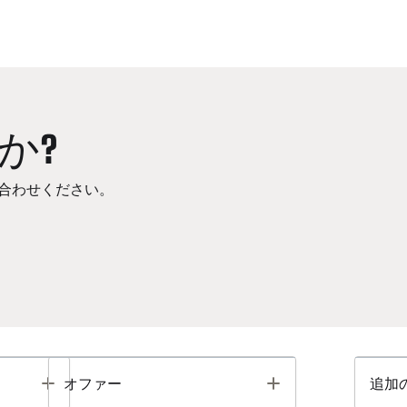
か?
合わせください。
Toggle
Toggle
オファー
追加