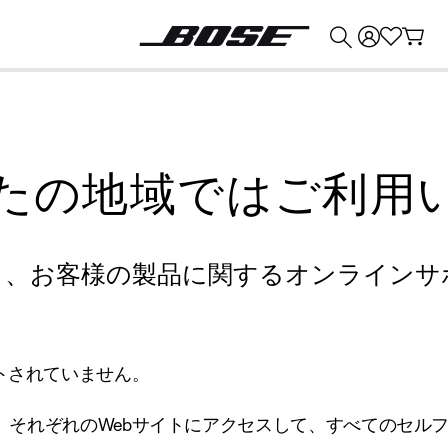
💰
Bose 製品を下取りに出すと最大 ¥30,000 のクレジットを獲得できます。
たの地域ではご利用
り、お客様の製品に関するオンラインサ
トされていません。
、それぞれのWebサイトにアクセスして、すべてのセル