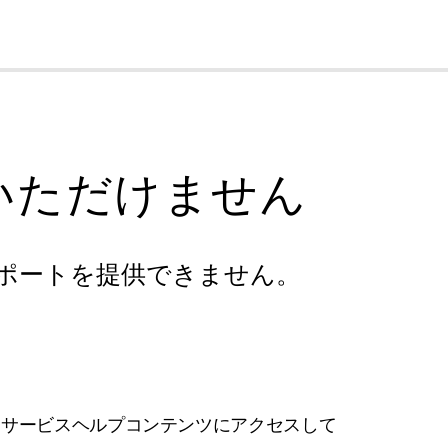
cl
いただけません
ポートを提供できません。
フサービスヘルプコンテンツにアクセスして