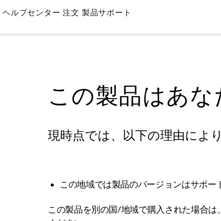
Skip
ヘルプセンター
注文
製品サポート
to
Main
この製品はあな
現時点では、以下の理由によ
この地域では製品のバージョンはサポー
この製品を別の国/地域で購入された場合は