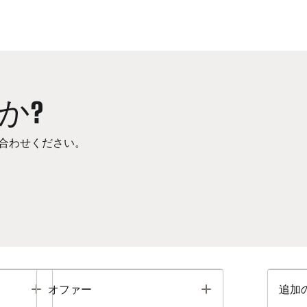
か?
合わせください。
Toggle
Toggle
オファー
追加