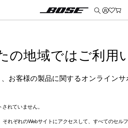
💰
Bose 製品を下取りに出すと最大 ¥30,000 のクレジットを獲得できます。
たの地域ではご利用
り、お客様の製品に関するオンラインサ
トされていません。
、それぞれのWebサイトにアクセスして、すべてのセル