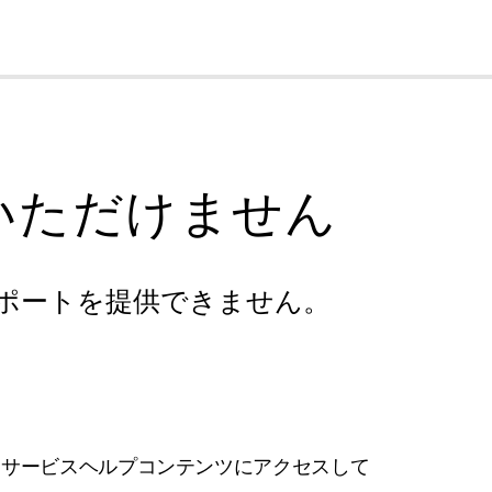
cl
いただけません
ポートを提供できません。
フサービスヘルプコンテンツにアクセスして