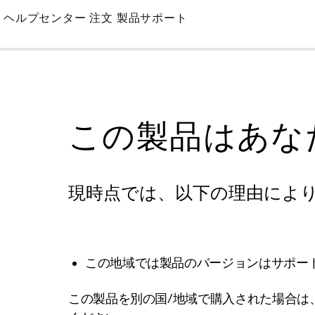
Skip
ヘルプセンター
注文
製品サポート
to
Main
この製品はあな
現時点では、以下の理由によ
この地域では製品のバージョンはサポー
この製品を別の国/地域で購入された場合は