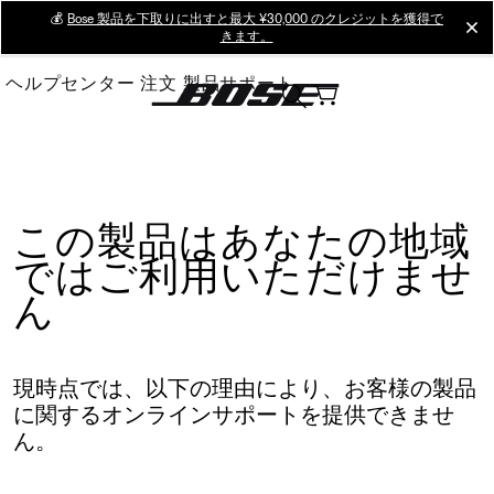
Skip
💰
Bose 製品を下取りに出すと最大 ¥30,000 のクレジットを獲得で
cl
きます。
to
Main
ヘルプセンター
注文
製品サポート
この製品はあなたの地域
ではご利用いただけませ
ん
現時点では、以下の理由により、お客様の製品
に関するオンラインサポートを提供できませ
ん。