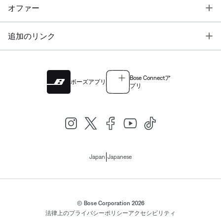
T
オファー
T
追加のリンク
Bose Connectア
ボーズアプリ
プリ
|
Japan
Japanese
© Bose Corporation 2026
法律上の
プライバシーポリシー
アクセシビリティ