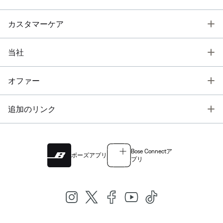
T
カスタマーケア
T
当社
T
オファー
T
追加のリンク
Bose Connectア
ボーズアプリ
プリ