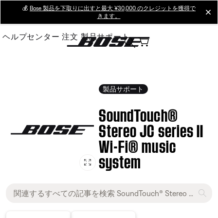
Skip
💰
Bose 製品を下取りに出すと最大 ¥30,000 のクレジットを獲得で
cl
きます。
to
Main
ヘルプセンター
注文
製品サポート
製品サポート
SoundTouch®
Stereo JC series II
Wi-Fi® music
system