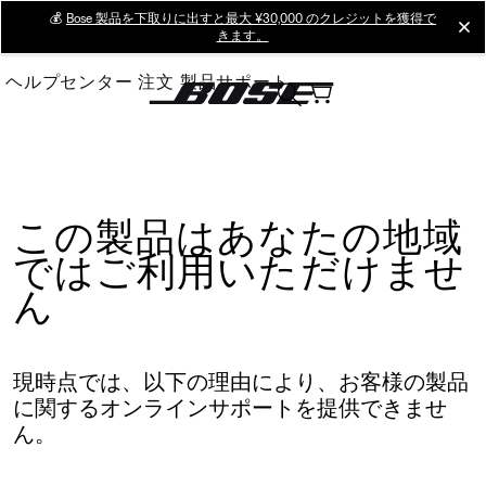
Skip
💰
Bose 製品を下取りに出すと最大 ¥30,000 のクレジットを獲得で
cl
きます。
to
Main
ヘルプセンター
注文
製品サポート
この製品はあなたの地域
ではご利用いただけませ
ん
現時点では、以下の理由により、お客様の製品
に関するオンラインサポートを提供できませ
ん。