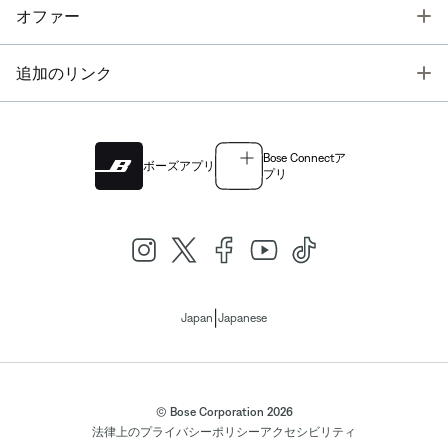
T
オファー
T
追加のリンク
Bose Connectア
ボーズアプリ
プリ
|
Japan
Japanese
© Bose Corporation 2026
法律上の
プライバシーポリシー
アクセシビリティ