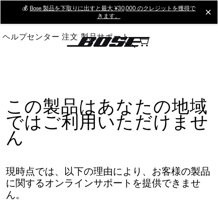
Skip
💰
Bose 製品を下取りに出すと最大 ¥30,000 のクレジットを獲得で
cl
きます。
to
Main
ヘルプセンター
注文
製品サポート
この製品はあなたの地域
ではご利用いただけませ
ん
現時点では、以下の理由により、お客様の製品
に関するオンラインサポートを提供できませ
ん。