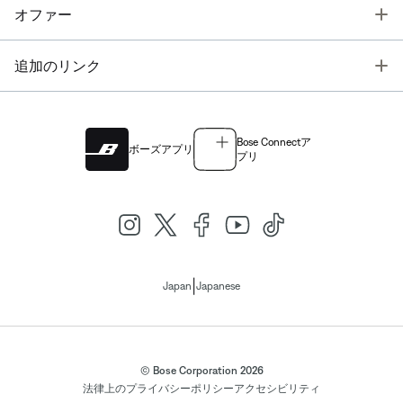
T
オファー
T
追加のリンク
Bose Connectア
ボーズアプリ
プリ
|
Japan
Japanese
© Bose Corporation 2026
法律上の
プライバシーポリシー
アクセシビリティ