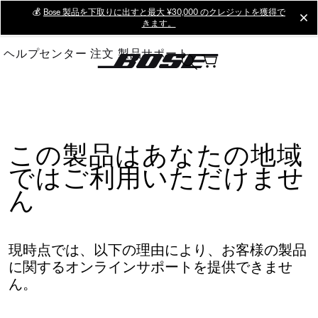
Skip
💰
Bose 製品を下取りに出すと最大 ¥30,000 のクレジットを獲得で
cl
きます。
to
Main
ヘルプセンター
注文
製品サポート
この製品はあなたの地域
ではご利用いただけませ
ん
現時点では、以下の理由により、お客様の製品
に関するオンラインサポートを提供できませ
ん。