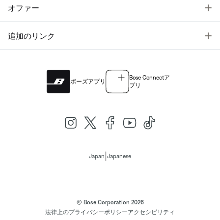
T
オファー
T
追加のリンク
Bose Connectア
ボーズアプリ
プリ
|
Japan
Japanese
© Bose Corporation 2026
法律上の
プライバシーポリシー
アクセシビリティ