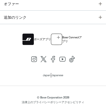
T
オファー
T
追加のリンク
Bose Connectア
ボーズアプリ
プリ
|
Japan
Japanese
© Bose Corporation 2026
法律上の
プライバシーポリシー
アクセシビリティ