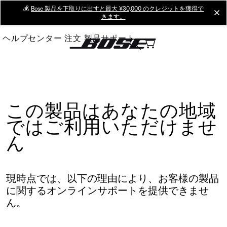
Skip
💰
Bose 製品を下取りに出すと最大 ¥30,000 のクレジットを獲得で
cl
きます。
to
Main
ヘルプセンター
注文
製品サポート
この製品はあなたの地域
ではご利用いただけませ
ん
現時点では、以下の理由により、お客様の製品
に関するオンラインサポートを提供できませ
ん。