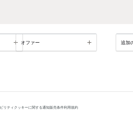
Toggle
Toggle
オファー
追加
ビリティ
クッキーに関する通知
販売条件
利用規約