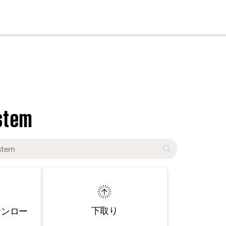
cl
stem
下取り
ウンロー