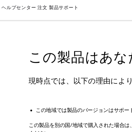
Skip
ヘルプセンター
注文
製品サポート
to
Main
この製品はあな
現時点では、以下の理由によ
この地域では製品のバージョンはサポー
この製品を別の国/地域で購入された場合は