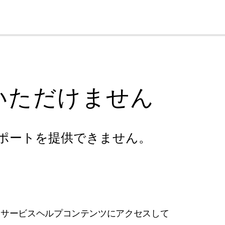
cl
いただけません
ポートを提供できません。
フサービスヘルプコンテンツにアクセスして