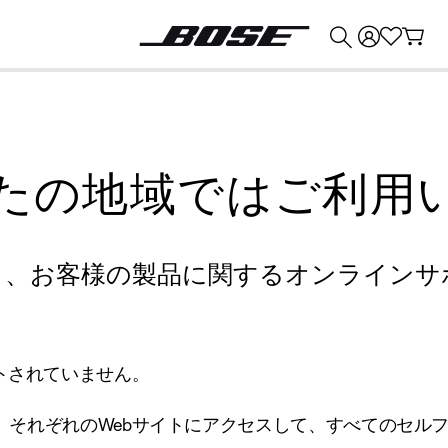
💰
Bose 製品を下取りに出すと最大 ¥30,000 のクレジットを獲得できます。
たの地域ではご利用
り、お客様の製品に関するオンラインサ
トされていません。
、それぞれのWebサイトにアクセスして、すべてのセル