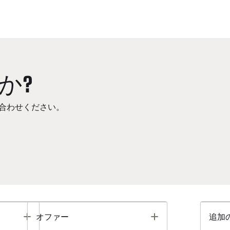
か?
合わせください。
Toggle
Toggle
オファー
追加