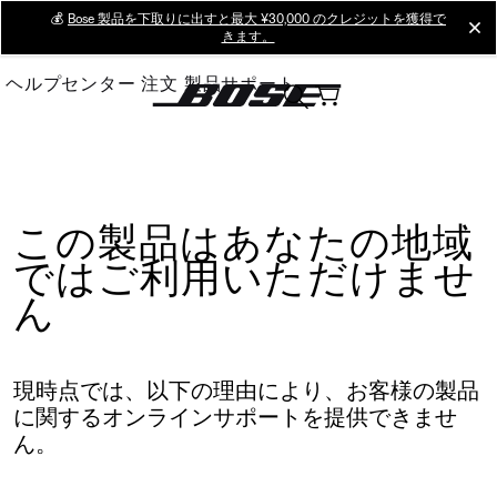
Skip
💰
Bose 製品を下取りに出すと最大 ¥30,000 のクレジットを獲得で
cl
きます。
to
Main
ヘルプセンター
注文
製品サポート
この製品はあなたの地域
ではご利用いただけませ
ん
現時点では、以下の理由により、お客様の製品
に関するオンラインサポートを提供できませ
ん。