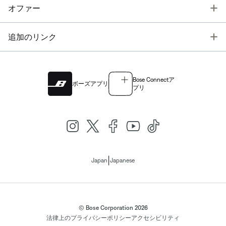
T
オファー
T
追加のリンク
Bose Connectア
ボーズアプリ
プリ
|
Japan
Japanese
© Bose Corporation 2026
法律上の
プライバシーポリシー
アクセシビリティ