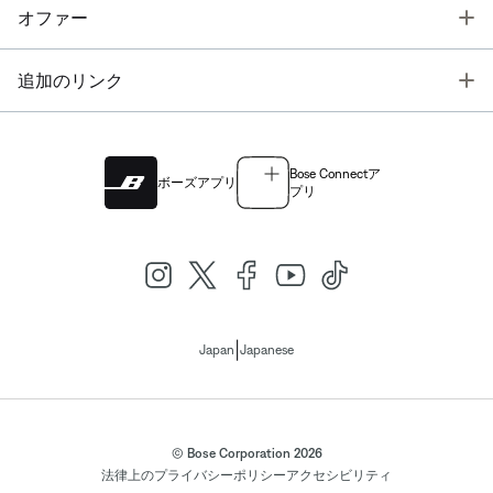
T
オファー
T
追加のリンク
Bose Connectア
ボーズアプリ
プリ
|
Japan
Japanese
© Bose Corporation 2026
法律上の
プライバシーポリシー
アクセシビリティ