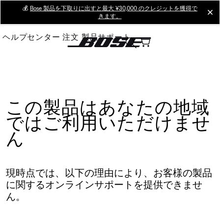
Skip
💰
Bose 製品を下取りに出すと最大 ¥30,000 のクレジットを獲得で
cl
きます。
to
Main
ヘルプセンター
注文
製品サポート
この製品はあなたの地域
ではご利用いただけませ
ん
現時点では、以下の理由により、お客様の製品
に関するオンラインサポートを提供できませ
ん。