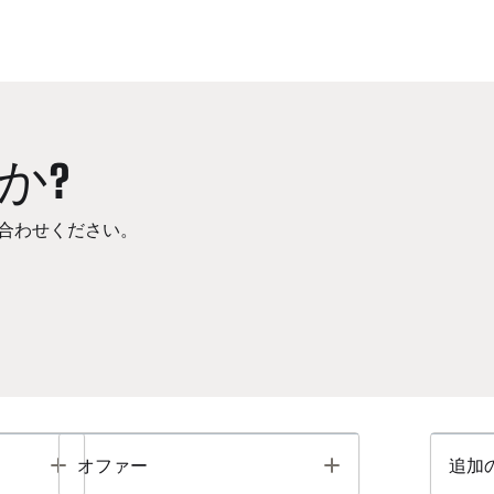
か?
合わせください。
Toggle
Toggle
オファー
追加