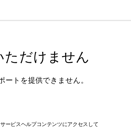
cl
いただけません
ポートを提供できません。
フサービスヘルプコンテンツにアクセスして