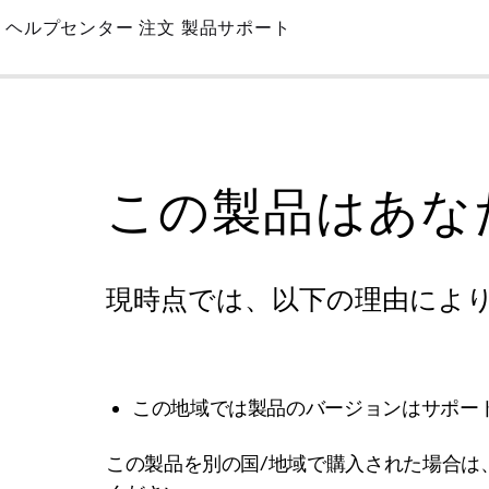
Skip
ヘルプセンター
注文
製品サポート
to
Main
この製品はあな
現時点では、以下の理由によ
この地域では製品のバージョンはサポー
この製品を別の国/地域で購入された場合は