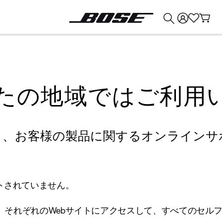
💰
Bose 製品を下取りに出すと最大 ¥30,000 のクレジットを獲得できます。
たの地域ではご利用
り、お客様の製品に関するオンラインサ
トされていません。
、それぞれのWebサイトにアクセスして、すべてのセル