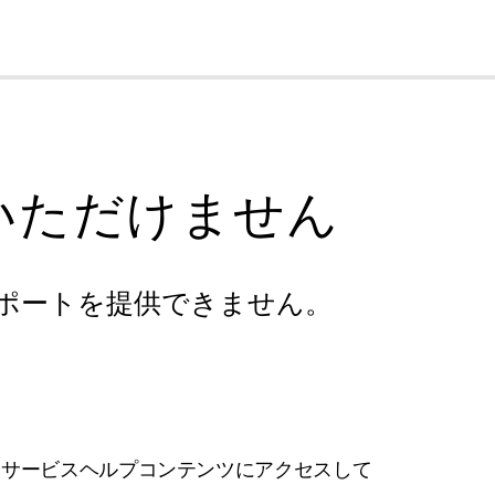
cl
いただけません
ポートを提供できません。
フサービスヘルプコンテンツにアクセスして