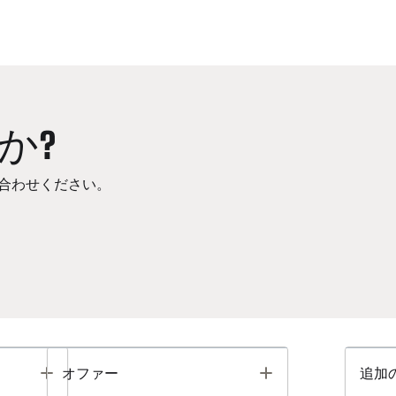
か?
合わせください。
Toggle
Toggle
オファー
追加