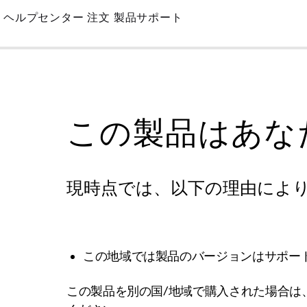
Skip
ヘルプセンター
注文
製品サポート
to
Main
この製品はあな
現時点では、以下の理由によ
この地域では製品のバージョンはサポー
この製品を別の国/地域で購入された場合は