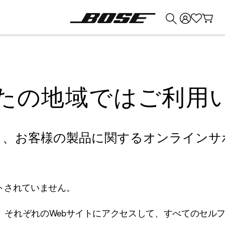
💰
Bose 製品を下取りに出すと最大 ¥30,000 のクレジットを獲得できます。
たの地域ではご利用
り、お客様の製品に関するオンラインサ
トされていません。
、それぞれのWebサイトにアクセスして、すべてのセル