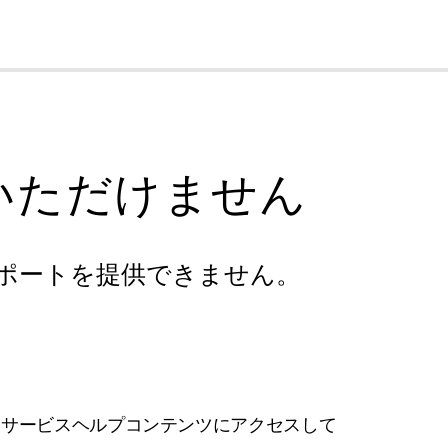
cl
いただけません
ポートを提供できません。
フサービスヘルプコンテンツにアクセスして