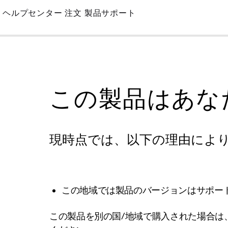
Skip
ヘルプセンター
注文
製品サポート
to
Main
この製品はあな
現時点では、以下の理由によ
この地域では製品のバージョンはサポー
この製品を別の国/地域で購入された場合は