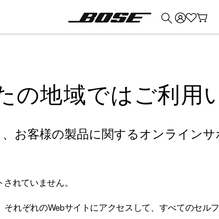
💰
Bose 製品を下取りに出すと最大 ¥30,000 のクレジットを獲得できます。
たの地域ではご利用
り、お客様の製品に関するオンラインサ
トされていません。
、それぞれのWebサイトにアクセスして、すべてのセル