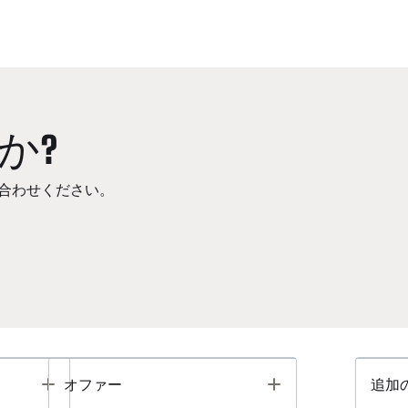
か?
合わせください。
Toggle
Toggle
オファー
追加