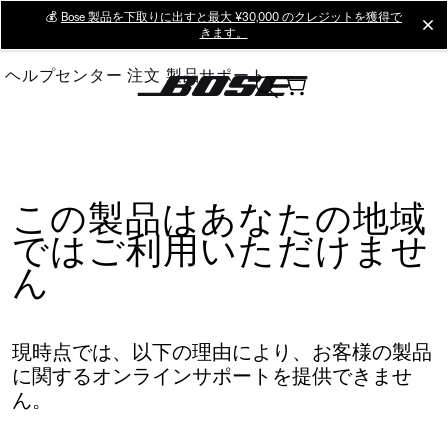
Skip
💰
Bose 製品を下取りに出すと最大 ¥30,000 のクレジットを獲得で
cl
きます。
to
Main
ヘルプセンター
注文
製品サポート
この製品はあなたの地域
ではご利用いただけませ
ん
現時点では、以下の理由により、お客様の製品
に関するオンラインサポートを提供できませ
ん。