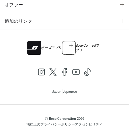
T
オファー
T
追加のリンク
Bose Connectア
ボーズアプリ
プリ
|
Japan
Japanese
© Bose Corporation 2026
法律上の
プライバシーポリシー
アクセシビリティ