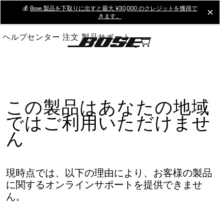
Skip
💰
Bose 製品を下取りに出すと最大 ¥30,000 のクレジットを獲得で
cl
きます。
to
Main
ヘルプセンター
注文
製品サポート
この製品はあなたの地域
ではご利用いただけませ
ん
現時点では、以下の理由により、お客様の製品
に関するオンラインサポートを提供できませ
ん。