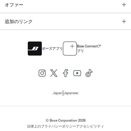
T
オファー
T
追加のリンク
Bose Connectア
ボーズアプリ
プリ
|
Japan
Japanese
© Bose Corporation 2026
法律上の
プライバシーポリシー
アクセシビリティ