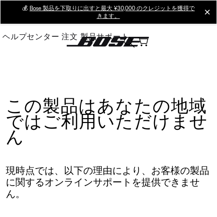
Skip
💰
Bose 製品を下取りに出すと最大 ¥30,000 のクレジットを獲得で
cl
きます。
to
Main
ヘルプセンター
注文
製品サポート
この製品はあなたの地域
ではご利用いただけませ
ん
現時点では、以下の理由により、お客様の製品
に関するオンラインサポートを提供できませ
ん。