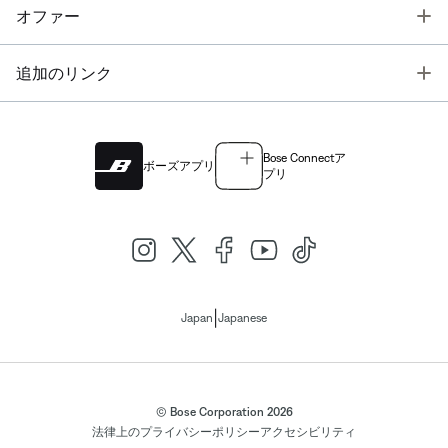
T
オファー
T
追加のリンク
Bose Connectア
ボーズアプリ
プリ
|
Japan
Japanese
© Bose Corporation 2026
法律上の
プライバシーポリシー
アクセシビリティ