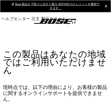
Skip
💰
Bose 製品を下取りに出すと最大 ¥30,000 のクレジットを獲得で
cl
きます。
to
Main
ヘルプセンター
注文
製品サポート
この製品はあなたの地域
ではご利用いただけませ
ん
現時点では、以下の理由により、お客様の製品
に関するオンラインサポートを提供できませ
ん。