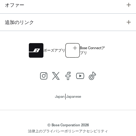
T
オファー
T
追加のリンク
Bose Connectア
ボーズアプリ
プリ
|
Japan
Japanese
© Bose Corporation 2026
法律上の
プライバシーポリシー
アクセシビリティ