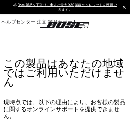
Skip
💰
Bose 製品を下取りに出すと最大 ¥30,000 のクレジットを獲得で
cl
きます。
to
Main
ヘルプセンター
注文
製品サポート
この製品はあなたの地域
ではご利用いただけませ
ん
現時点では、以下の理由により、お客様の製品
に関するオンラインサポートを提供できませ
ん。