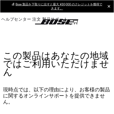
Skip
💰
Bose 製品を下取りに出すと最大 ¥30,000 のクレジットを獲得で
cl
きます。
to
Main
ヘルプセンター
注文
製品サポート
この製品はあなたの地域
ではご利用いただけませ
ん
現時点では、以下の理由により、お客様の製品
に関するオンラインサポートを提供できませ
ん。