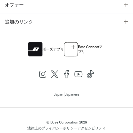
T
オファー
T
追加のリンク
Bose Connectア
ボーズアプリ
プリ
|
Japan
Japanese
© Bose Corporation 2026
法律上の
プライバシーポリシー
アクセシビリティ