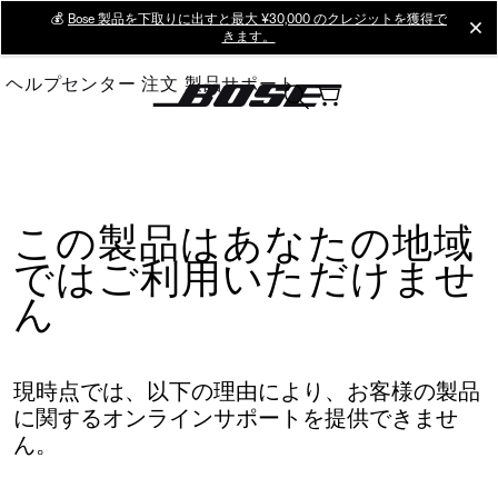
Skip
💰
Bose 製品を下取りに出すと最大 ¥30,000 のクレジットを獲得で
cl
きます。
to
Main
ヘルプセンター
注文
製品サポート
この製品はあなたの地域
ではご利用いただけませ
ん
現時点では、以下の理由により、お客様の製品
に関するオンラインサポートを提供できませ
ん。