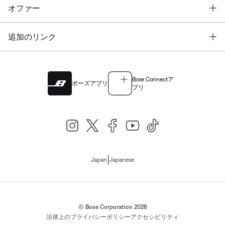
T
オファー
T
追加のリンク
Bose Connectア
ボーズアプリ
プリ
|
Japan
Japanese
© Bose Corporation 2026
法律上の
プライバシーポリシー
アクセシビリティ