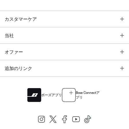
T
カスタマーケア
T
当社
T
オファー
T
追加のリンク
Bose Connectア
ボーズアプリ
プリ