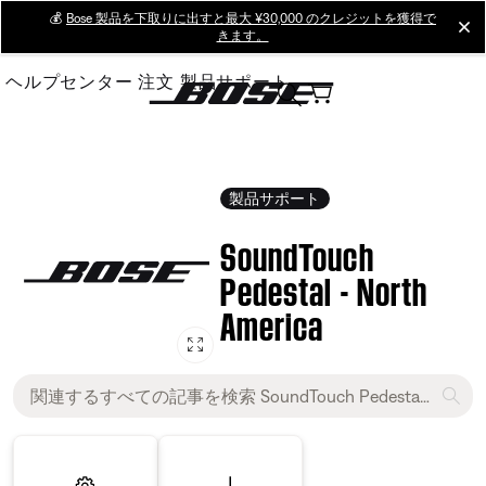
Skip
💰
Bose 製品を下取りに出すと最大 ¥30,000 のクレジットを獲得で
cl
きます。
to
Main
ヘルプセンター
注文
製品サポート
製品サポート
SoundTouch
Pedestal - North
America