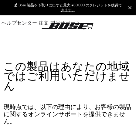
Skip
💰
Bose 製品を下取りに出すと最大 ¥30,000 のクレジットを獲得で
cl
きます。
to
Main
ヘルプセンター
注文
製品サポート
この製品はあなたの地域
ではご利用いただけませ
ん
現時点では、以下の理由により、お客様の製品
に関するオンラインサポートを提供できませ
ん。