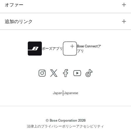
T
オファー
T
追加のリンク
Bose Connectア
ボーズアプリ
プリ
|
Japan
Japanese
© Bose Corporation 2026
法律上の
プライバシーポリシー
アクセシビリティ