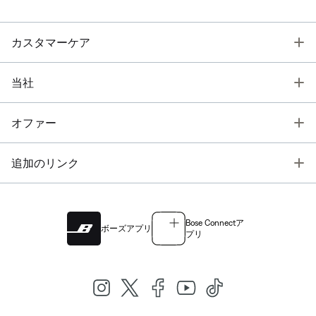
T
カスタマーケア
T
当社
T
オファー
T
追加のリンク
Bose Connectア
ボーズアプリ
プリ