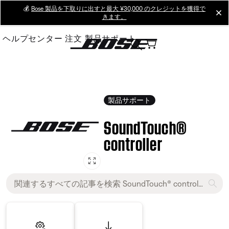
Skip
💰
Bose 製品を下取りに出すと最大 ¥30,000 のクレジットを獲得で
cl
きます。
to
Main
ヘルプセンター
注文
製品サポート
製品サポート
SoundTouch®
controller