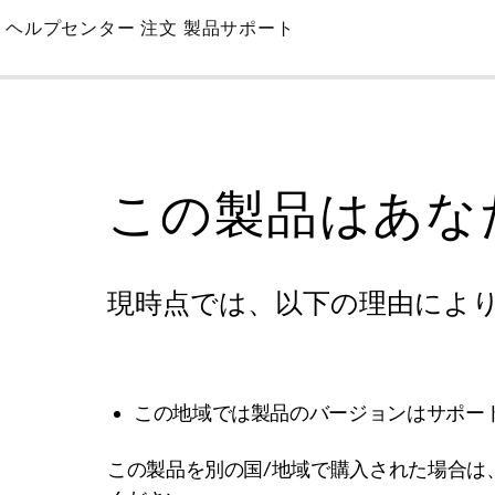
Skip
ヘルプセンター
注文
製品サポート
to
Main
この製品はあな
現時点では、以下の理由によ
この地域では製品のバージョンはサポー
この製品を別の国/地域で購入された場合は