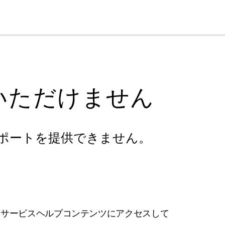
cl
いただけません
ポートを提供できません。
フサービスヘルプコンテンツにアクセスして