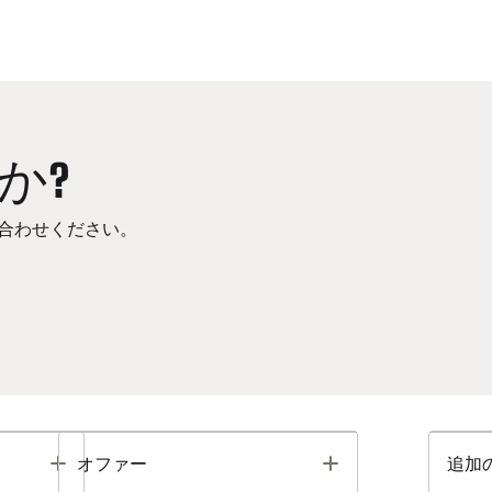
か?
合わせください。
Toggle
Toggle
オファー
追加