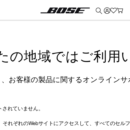
💰
Bose 製品を下取りに出すと最大 ¥30,000 のクレジットを獲得できます。
たの地域ではご利用
り、お客様の製品に関するオンラインサ
トされていません。
、それぞれのWebサイトにアクセスして、すべてのセル