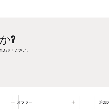
か?
合わせください。
Toggle
Toggle
オファー
追加