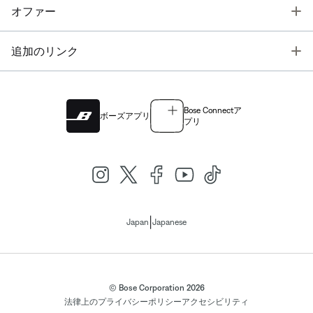
T
オファー
T
追加のリンク
Bose Connectア
ボーズアプリ
プリ
|
Japan
Japanese
© Bose Corporation 2026
法律上の
プライバシーポリシー
アクセシビリティ