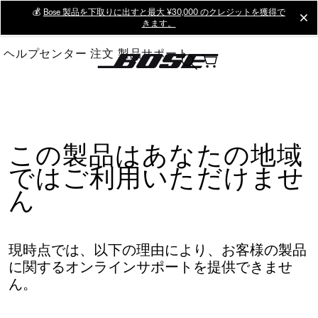
Skip
💰
Bose 製品を下取りに出すと最大 ¥30,000 のクレジットを獲得で
cl
きます。
to
Main
ヘルプセンター
注文
製品サポート
この製品はあなたの地域
ではご利用いただけませ
ん
現時点では、以下の理由により、お客様の製品
に関するオンラインサポートを提供できませ
ん。